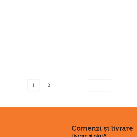
Diverse
Diverse
PERIE CURATARE GRUP
PERIE CURATARE PORTFILTRU
85,77
lei
32,07
lei
Adaugă în coș
Adaugă în coș
1
2
Comenzi și livrare
Livrare și plată