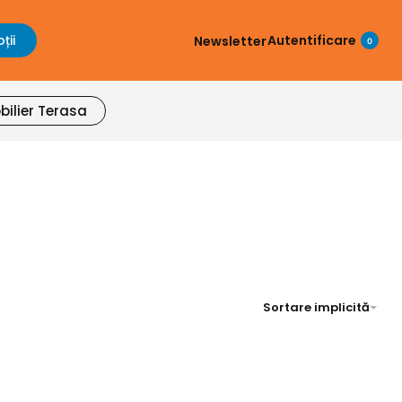
ții
Autentificare
Newsletter
0
bilier Terasa
Sortare implicită