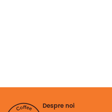
Diverse
Diverse
PERIE CURATARE CIOC
PERIE CURATARE GARNITURA
PORTFILTRU
EXPRESSOR
18,76
lei
17,55
lei
Adaugă în coș
Adaugă în coș
Despre noi