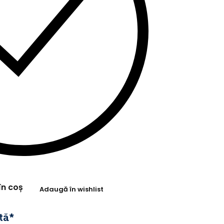
în coș
Adaugă în wishlist
tă*