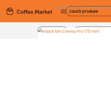
PRIMA PAGINĂ
/
ACCESORII BAR
/
ACCES
Produse
Echipamente