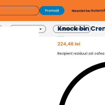
ORII BARISTA
/
KNOCK BOX
Promoții
Autenti
Newsletter
Knock bin Cre
Accesorii Bar
Mobilier Terasa
224,46
lei
Recipient reziduuri zat cafea