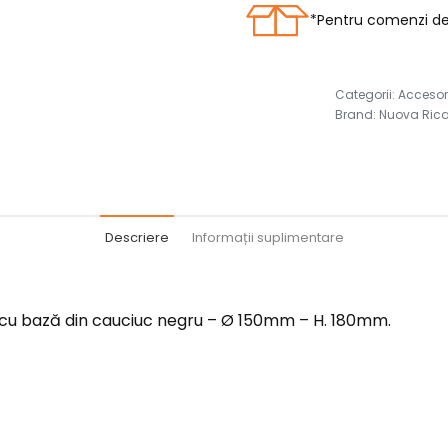
*Pentru comenzi de 
Categorii:
Accesori
Brand:
Nuova Ric
Descriere
Informații suplimentare
 cu bază din cauciuc negru – Ø 150mm – H. 180mm.