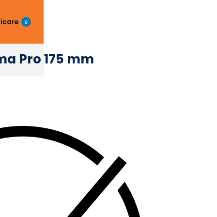
ficare
0
ma Pro 175 mm