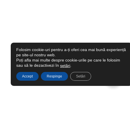
Folosim cookie-uri pentru a-ți oferi cea mai bună experiență
pe site-ul nostru web.
Poți afla mai multe despre cookie-urile pe care le folosim
sau să le dezactivezi în
.
setări
Accept
Respinge
Setări
Ai nevoie de ajutor?