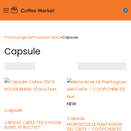
0
Prima pagină
›
Produse
›
Cafea
›
Capsule
Capsule
Showing all 4 results
Sortare
implicită
NEW
Capsule
Capsule
CAPSULE CAFEA TED’S HOUSE
MONODOZE LE PIANTAGIONI
BLEND, 10 BUC/SET
DEL CAFFE – COOPCHEBI 50