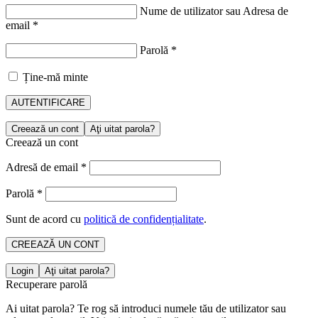
Nume de utilizator sau Adresa de
email
*
Parolă
*
Ține-mă minte
AUTENTIFICARE
Creează un cont
Aţi uitat parola?
Creează un cont
Adresă de email
*
Parolă
*
Sunt de acord cu
politică de confidențialitate
.
CREEAZĂ UN CONT
Login
Aţi uitat parola?
Recuperare parolă
Ai uitat parola? Te rog să introduci numele tău de utilizator sau