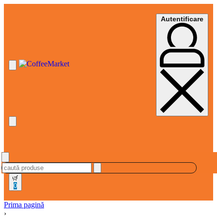
Autentificare
0
Prima pagină
›