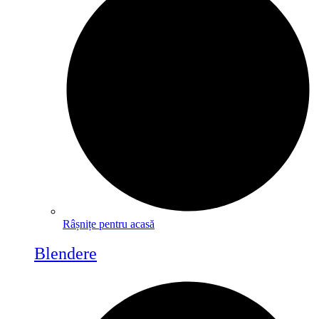
Râșnițe pentru acasă
Blendere