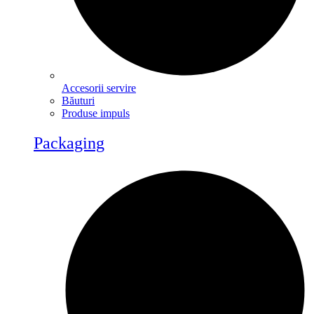
Accesorii servire
Băuturi
Produse impuls
Packaging