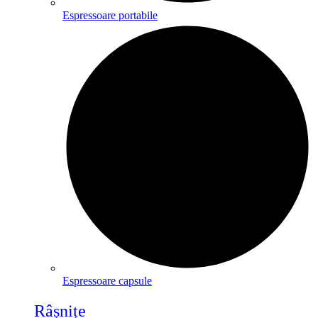
Espressoare portabile
Espressoare capsule
Râșnițe