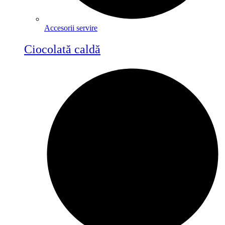
Accesorii servire
Ciocolată caldă