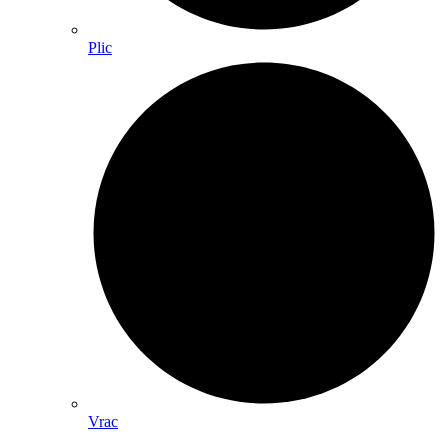
Plic
Vrac