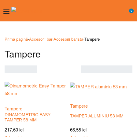
0
Prima pagină
›
Accesorii bar
›
Accesorii barista
›
Tampere
Tampere
Showing all 14 results
Sortare
implicită
Tampere
Tampere
DINAMOMETRIC EASY
TAMPER ALUMINIU 53 MM
TAMPER 58 MM
66,55
lei
217,60
lei