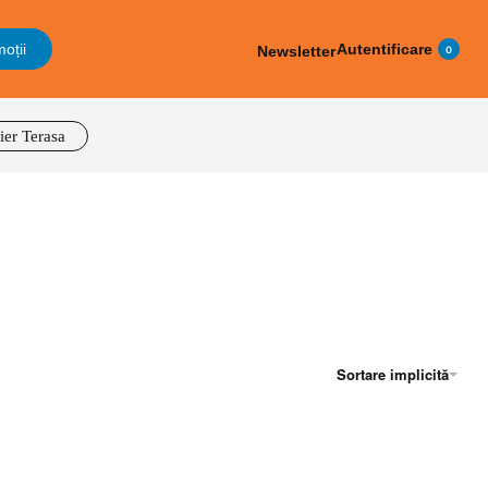
oții
Autentificare
Newsletter
0
ier Terasa
Sortare implicită