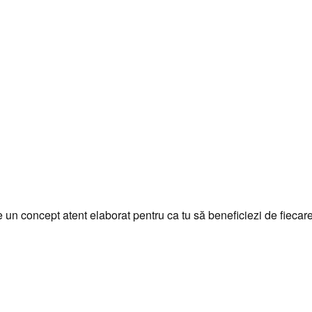
Diverse
Espressoare
Pentru acasa
Promoții
portabile
Pentru acasa
RASNITA EUREKA MIGNON
RASNITA MANUALA
SPECIALITA
2.369,67
lei
2.097,45
lei
-11%
299,11
lei
Selectează opțiunile
Selectează opțiunile
un concept atent elaborat pentru ca tu să beneficiezi de fiecar