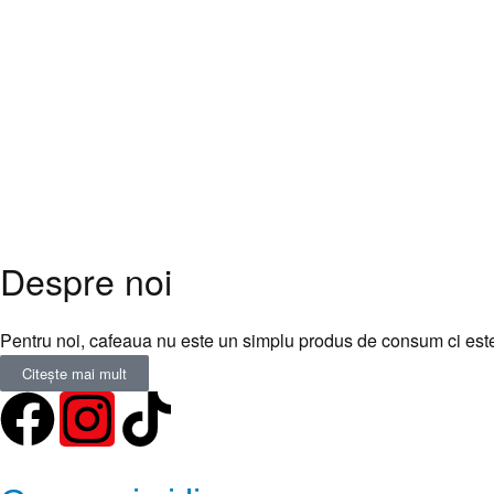
SOLD OUT
Pentru acasa
Promoții
Pentru acasa
RASNITA EUREKA MIGNON
RASNITA EUREKA MIGNON
SILENZIO
PERFETTO – 16 CR – ALBA
1.974,72
lei
1.747,88
lei
-11%
2.385,19
lei
DISPONIBIL LA COMANDĂ
Selectează opțiunile
Despre noi
Pentru noi, cafeaua nu este un simplu produs de consum ci este 
Citește mai mult