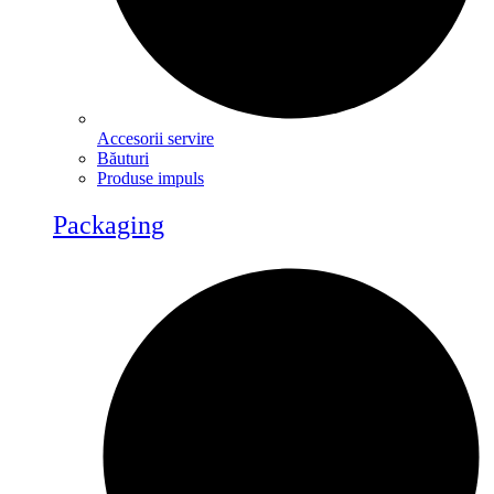
Accesorii servire
Băuturi
Produse impuls
Packaging