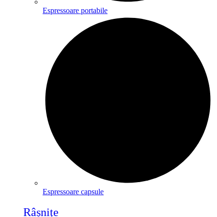
Espressoare portabile
Espressoare capsule
Râșnițe