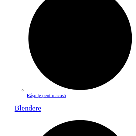
Râșnițe pentru acasă
Blendere