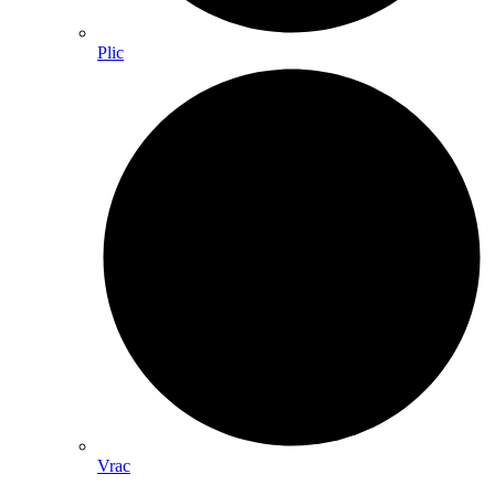
Plic
Vrac