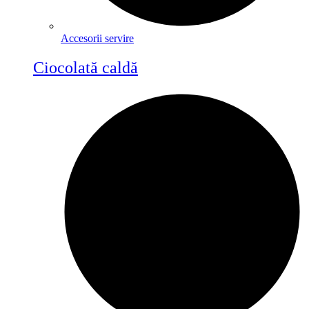
Accesorii servire
Ciocolată caldă