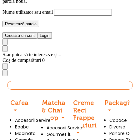
parolă nouă.
Nume utilizator sau email
Resetează parola
Creează un cont
Login
S-ar putea să te intereseze și...
Coș de cumpărături
0
Produse
Cafea
Matcha
Creme
Packaging
& Chai
Reci
Sirop
Frappe
Accesorii Servire
Capace
Bauturi
Boabe
Diverse
Accesorii Servire
Macinata
Pahare Carto
Gourmet 1L