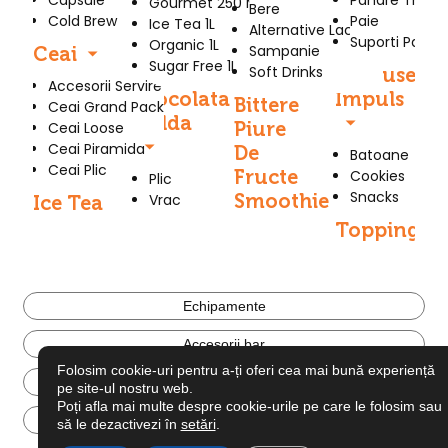
Capsule
Pahare Trans
Gourmet 250 Ml
Bere
Cold Brew
Paie
Ice Tea 1L
Alternative Lactate
Suporti Pahar
Organic 1L
Sampanie
Ceai
Sugar Free 1L
Soft Drinks
Produse
Accesorii Servire
Ciocolata
Impuls
Bittere
Ceai Grand Pack
Calda
Piure
Ceai Loose
Ceai Piramida
De
Batoane
Ceai Plic
Fructe
Cookies
Plic
Snacks
Smoothie
Vrac
Ice Tea
Topping
Echipamente
Accesorii bar
Folosim cookie-uri pentru a-ți oferi cea mai bună experiență
Mobilier terasa
pe site-ul nostru web.
Poți afla mai multe despre cookie-urile pe care le folosim sau
Promoții
să le dezactivezi în
setări
.