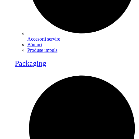
Accesorii servire
Băuturi
Produse impuls
Packaging