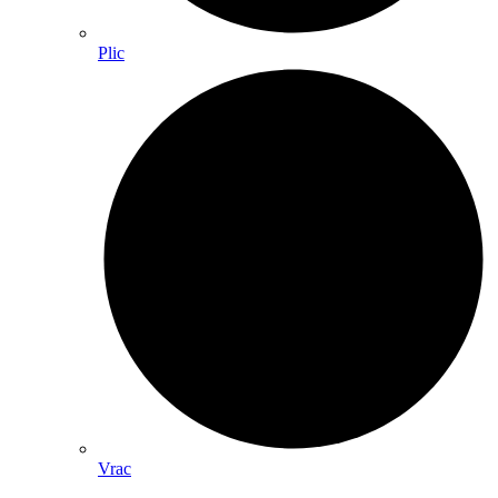
Plic
Vrac