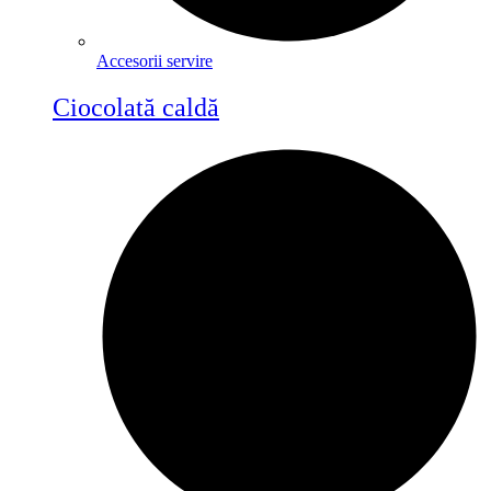
Accesorii servire
Ciocolată caldă