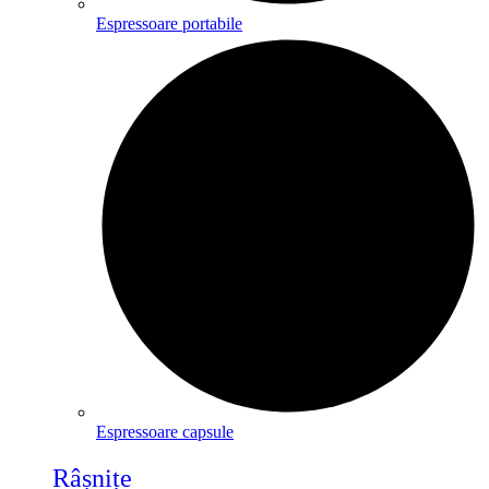
Espressoare portabile
Espressoare capsule
Râșnițe