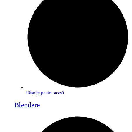
Râșnițe pentru acasă
Blendere