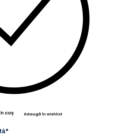
în coș
Adaugă în wishlist
tă*