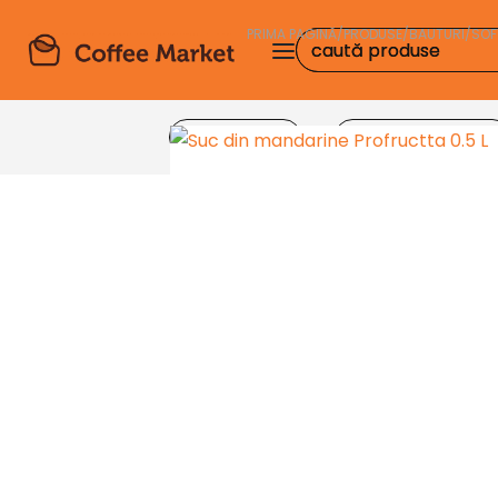
PRIMA PAGINĂ
/
PRODUSE
/
BAUTURI
/
SOF
Produse
Echipamente