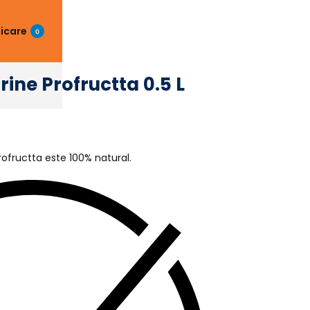
ficare
0
ine Profructta 0.5 L
ofructta este 100% natural.