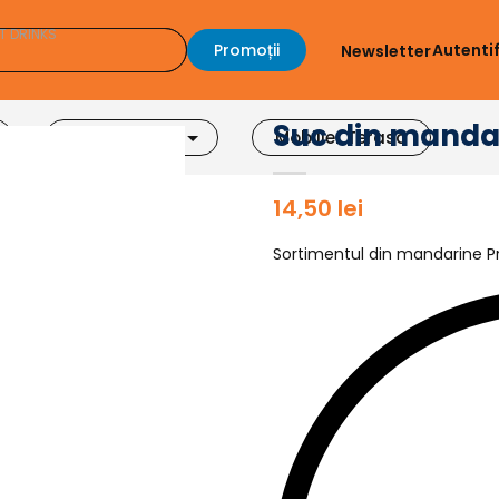
T DRINKS
Promoții
Autenti
Newsletter
Suc din mandar
Accesorii Bar
Mobilier Terasa
14,50
lei
Sortimentul din mandarine Pr