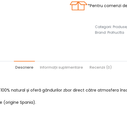
*Pentru comenzi de 
Categorii:
Produse
Brand:
Profructta
Descriere
Informații suplimentare
Recenzii (0)
00% natural și oferă gândurilor zbor direct către atmosfera înso
e (origine Spania).