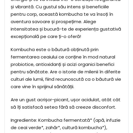
și vibrantă. Cu gustul său intens și beneficiile
pentru corp, această kombucha te va însoți în
aventura savoare și prospețime. Alege
intensitatea și bucură-te de experiența gustativă
excepțională pe care ți-o oferă!
Kombucha este o băutură obținută prin
fermentarea ceaiului ce conține în mod natural
probiotice, antioxidanți și acizi organici benefici
pentru sănătate. Are o istorie de milenii în diferite
culturi ale lumii, fiind recunoscută ca o băutură vie
care vine în sprijinul sănătății.
Are un gust acrișor-picant, ușor acidulat, atât cât
să îți satisfacă setea fără să creeze disconfort.
Ingrediente: Kombucha fermentată* (apă, infuzie
de ceai verde*, zahăr*, cultură kombucha*),