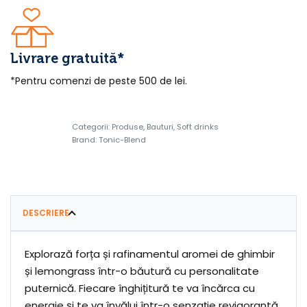
Livrare gratuită*
*Pentru comenzi de peste 500 de lei.
Categorii:
Produse
,
Bauturi
,
Soft drinks
Brand:
Tonic-Blend
DESCRIERE
Explorază forța și rafinamentul aromei de ghimbir
și lemongrass într-o băutură cu personalitate
puternică. Fiecare înghițitură te va încărca cu
energie și te va învălui într-o senzație revigorantă