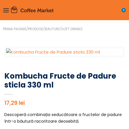
0
PRIMA PAGINĂ
/
PRODUSE
/
BAUTURI
/
SOFT DRINKS
Kombucha Fructe de Padure
sticla 330 ml
17,29
lei
Descoperă combinația seducătoare a fructelor de padure
într-o băutură racoritoare deosebită.