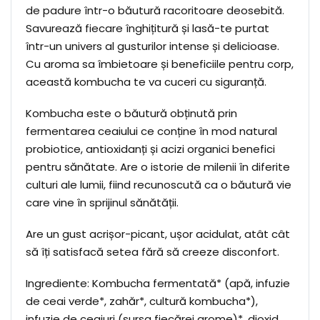
de padure într-o băutură racoritoare deosebită.
Savurează fiecare înghițitură și lasă-te purtat
într-un univers al gusturilor intense și delicioase.
Cu aroma sa îmbietoare și beneficiile pentru corp,
această kombucha te va cuceri cu siguranță.
Kombucha este o băutură obținută prin
fermentarea ceaiului ce conține în mod natural
probiotice, antioxidanți și acizi organici benefici
pentru sănătate. Are o istorie de milenii în diferite
culturi ale lumii, fiind recunoscută ca o băutură vie
care vine în sprijinul sănătății.
Are un gust acrișor-picant, ușor acidulat, atât cât
să îți satisfacă setea fără să creeze disconfort.
Ingrediente: Kombucha fermentată* (apă, infuzie
de ceai verde*, zahăr*, cultură kombucha*),
infuzie de ceaiuri (sursa fiecărei arome)*, dioxid