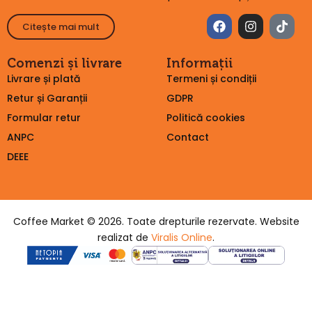
Citește mai mult
Comenzi și livrare
Informații
Livrare și plată
Termeni și condiții
Retur și Garanții
GDPR
Formular retur
Politică cookies
ANPC
Contact
DEEE
Coffee Market © 2026. Toate drepturile rezervate. Website
realizat de
Viralis Online
.