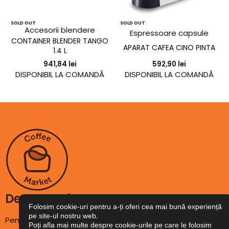
SOLD OUT
SOLD OUT
Accesorii blendere
Espressoare capsule
CONTAINER BLENDER TANGO
APARAT CAFEA CINO PINTA
1.4 L
592,90
lei
941,84
lei
DISPONIBIL LA COMANDĂ
DISPONIBIL LA COMANDĂ
Despre noi
Folosim cookie-uri pentru a-ți oferi cea mai bună experiență
pe site-ul nostru web.
Pentru noi, cafeaua nu este un simplu produs de consum
Poți afla mai multe despre cookie-urile pe care le folosim