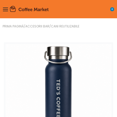
0
PRIMA PAGINĂ
/
ACCESORII BAR
/
CANI REUTILIZABILE