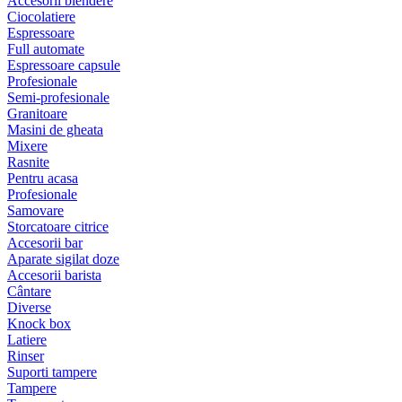
Accesorii blendere
Ciocolatiere
Espressoare
Full automate
Espressoare capsule
Profesionale
Semi-profesionale
Granitoare
Masini de gheata
Mixere
Rasnite
Pentru acasa
Profesionale
Samovare
Storcatoare citrice
Accesorii bar
Aparate sigilat doze
Accesorii barista
Cântare
Diverse
Knock box
Latiere
Rinser
Suporti tampere
Tampere