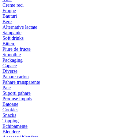
Creme reci
Frappe
Bauturi
Bere
Alternative lactate
Sampanie
Soft drinks
Bittere
Piure de fructe
Smoothie
Packaging
Capace
Diverse
Pahare carton
Pahare transparente
Paie
Suporti pahare
Produse impuls
Batoane
Cookies
Snacks
Topping
Echipamente
Blendere