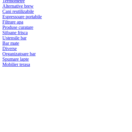
Termometre
Alternative brew
Cani reutilizabile
Espressoare portabile
Filtrare apa
Produse curatare
Sifoane frisca
Ustensile bar
Bar mate
Diverse
Organizatoare bar
Spumare lapte
Mobilier terasa