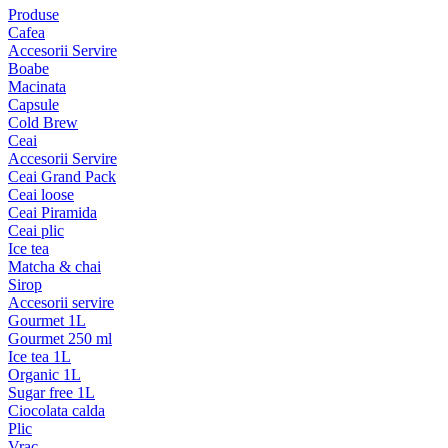
Produse
Cafea
Accesorii Servire
Boabe
Macinata
Capsule
Cold Brew
Ceai
Accesorii Servire
Ceai Grand Pack
Ceai loose
Ceai Piramida
Ceai plic
Ice tea
Matcha & chai
Sirop
Accesorii servire
Gourmet 1L
Gourmet 250 ml
Ice tea 1L
Organic 1L
Sugar free 1L
Ciocolata calda
Plic
Vrac