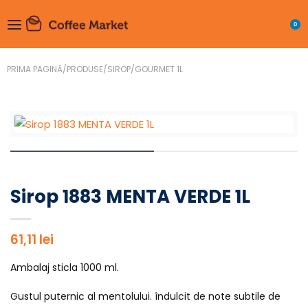
0
PRIMA PAGINĂ
/
PRODUSE
/
SIROP
/
GOURMET 1L
Sirop 1883 MENTA VERDE 1L
61,11
lei
Ambalaj sticla 1000 ml.
Gustul puternic al mentolului. îndulcit de note subtile de