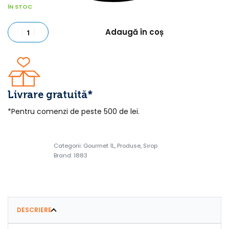
ÎN STOC
Adaugă în coș
Livrare gratuită*
*Pentru comenzi de peste 500 de lei.
Categorii:
Gourmet 1L
,
Produse
,
Sirop
Brand:
1883
DESCRIERE