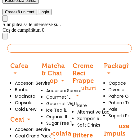
Resetează parola
Creează un cont
Login
S-ar putea să te intereseze și...
Coș de cumpărături
0
Produse
Cafea
Matcha
Creme
Packaging
& Chai
Reci
Sirop
Frappe
Accesorii Servire
Capace
Bauturi
Boabe
Diverse
Accesorii Servire
Macinata
Pahare Carto
Gourmet 1L
Capsule
Pahare Trans
Gourmet 250 Ml
Bere
Cold Brew
Paie
Ice Tea 1L
Alternative Lactate
Suporti Pahar
Organic 1L
Sampanie
Ceai
Sugar Free 1L
Soft Drinks
Produse
Accesorii Servire
Ciocolata
Impuls
Bittere
Ceai Grand Pack