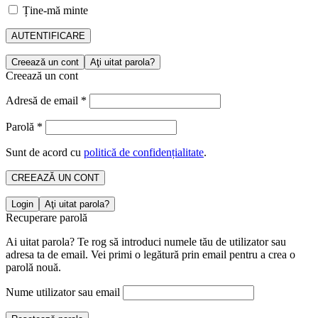
Ține-mă minte
AUTENTIFICARE
Creează un cont
Aţi uitat parola?
Creează un cont
Adresă de email
*
Parolă
*
Sunt de acord cu
politică de confidențialitate
.
CREEAZĂ UN CONT
Login
Aţi uitat parola?
Recuperare parolă
Ai uitat parola? Te rog să introduci numele tău de utilizator sau
adresa ta de email. Vei primi o legătură prin email pentru a crea o
parolă nouă.
Nume utilizator sau email