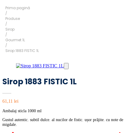
Prima pagină
/
Produse
/
Sirop
/
Gourmet 1L
/
Sirop 1883 FISTIC 1L
Sirop 1883 FISTIC 1L
61,11
lei
Ambalaj sticla 1000 ml
Gustul autentic. subtil dulce. al nucilor de fistic. ușor prăjite. cu note de
migdale.