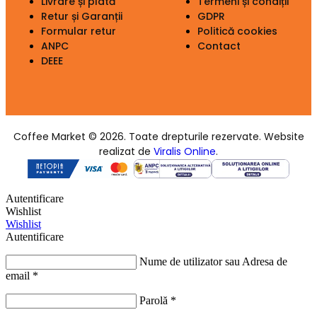
Livrare și plată
Termeni și condiții
Retur și Garanții
GDPR
Formular retur
Politică cookies
ANPC
Contact
DEEE
Coffee Market © 2026. Toate drepturile rezervate. Website
realizat de
Viralis Online
.
Autentificare
Wishlist
Wishlist
Autentificare
Nume de utilizator sau Adresa de
email
*
Parolă
*