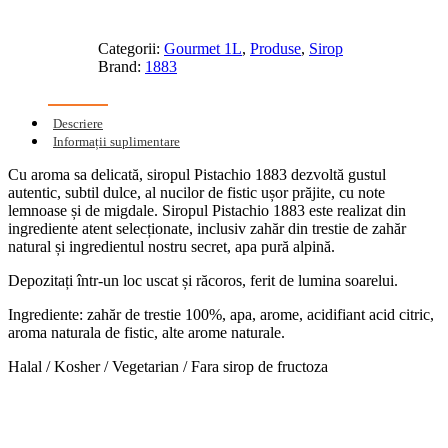
Categorii:
Gourmet 1L
,
Produse
,
Sirop
Brand:
1883
Descriere
Informații suplimentare
Cu aroma sa delicată, siropul Pistachio 1883 dezvoltă gustul
autentic, subtil dulce, al nucilor de fistic ușor prăjite, cu note
lemnoase și de migdale. Siropul Pistachio 1883 este realizat din
ingrediente atent selecționate, inclusiv zahăr din trestie de zahăr
natural și ingredientul nostru secret, apa pură alpină.
Depozitați într-un loc uscat și răcoros, ferit de lumina soarelui.
Ingrediente: zahăr de trestie 100%, apa, arome, acidifiant acid citric,
aroma naturala de fistic, alte arome naturale.
Halal / Kosher / Vegetarian / Fara sirop de fructoza