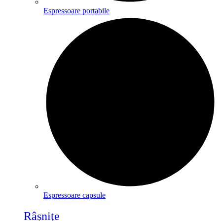
Espressoare portabile
Espressoare capsule
Râșnițe