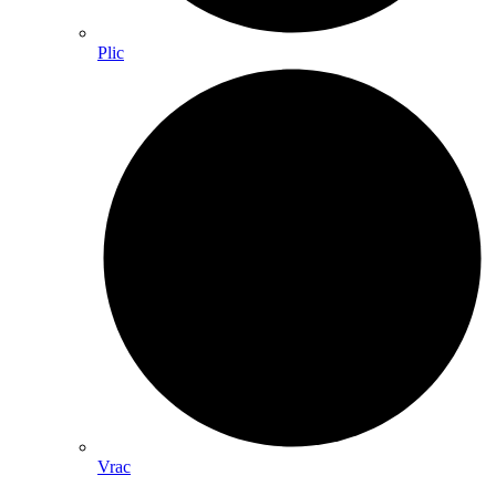
Plic
Vrac