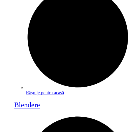
Râșnițe pentru acasă
Blendere