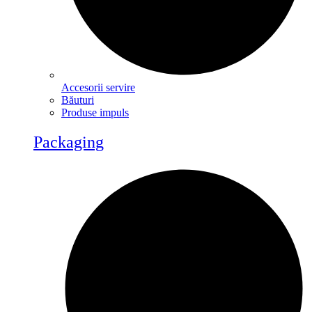
Accesorii servire
Băuturi
Produse impuls
Packaging