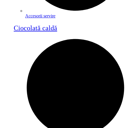
Accesorii servire
Ciocolată caldă