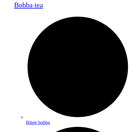
Bobba tea
Biluțe bobba