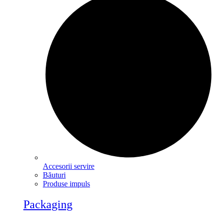
Accesorii servire
Băuturi
Produse impuls
Packaging