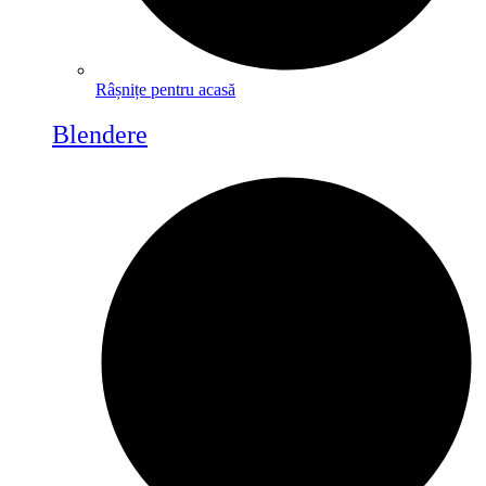
Râșnițe pentru acasă
Blendere