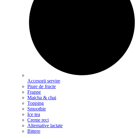
Accesorii servire
Piure de fructe
Frappe
Matcha & chai
Topping
Smoothie
Ice tea
Creme reci
Alternative lactate
Bittere