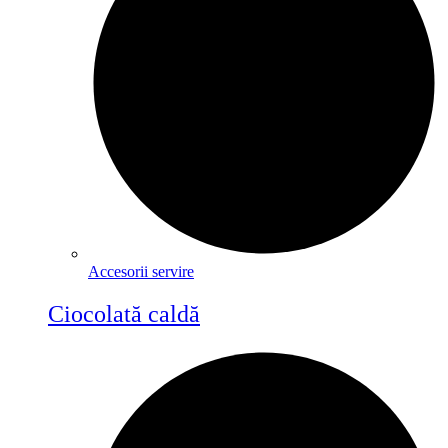
Accesorii servire
Ciocolată caldă