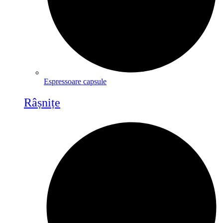
Espressoare capsule
Râșnițe