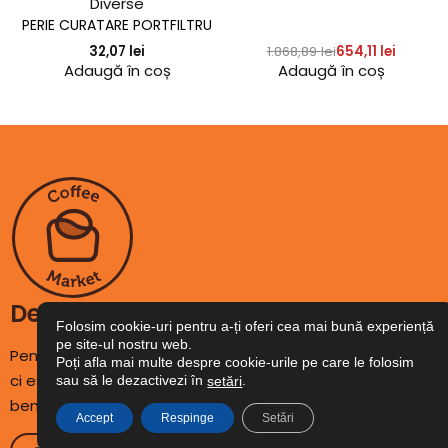
Diverse
PERIE CURATARE PORTFILTRU
32,07
lei
1.868,89
lei
654,11
lei
Adaugă în coș
Adaugă în coș
Despre noi
Folosim cookie-uri pentru a-ți oferi cea mai bună experiență
pe site-ul nostru web.
Pentru noi, cafeaua nu este un simplu produs de consum
Poți afla mai multe despre cookie-urile pe care le folosim
ci este un concept atent elaborat pentru ca tu să
sau să le dezactivezi în
.
setări
beneficiezi de fiecare dată de produse excepționale.
Accept
Respinge
Setări
Ai nevoie de ajutor?