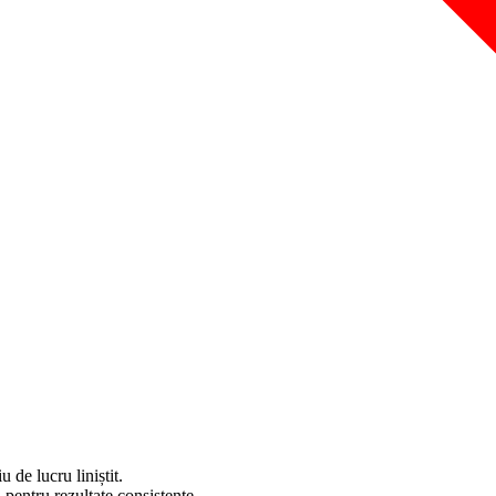
 de lucru liniștit.
pentru rezultate consistente.