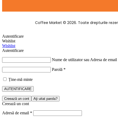
Coffee Market © 2026. Toate drepturile rezer
Autentificare
Wishlist
Wishlist
Autentificare
Nume de utilizator sau Adresa de email
Parolă
*
Ține-mă minte
AUTENTIFICARE
Creează un cont
Aţi uitat parola?
Creează un cont
Adresă de email
*