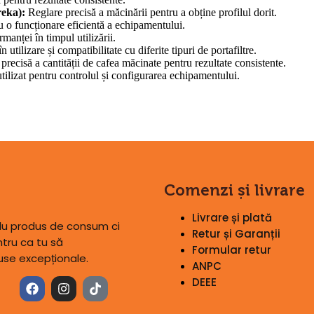
reka):
Reglare precisă a măcinării pentru a obține profilul dorit.
u o funcționare eficientă a echipamentului.
manței în timpul utilizării.
 utilizare și compatibilitate cu diferite tipuri de portafiltre.
recisă a cantității de cafea măcinate pentru rezultate consistente.
 utilizat pentru controlul și configurarea echipamentului.
Comenzi și livrare
Livrare și plată
plu produs de consum ci
Retur și Garanții
tru ca tu să
Formular retur
use excepționale.
ANPC
DEEE