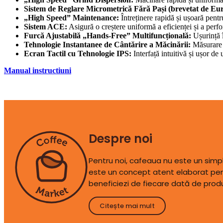
Sistem de Reglare Micrometrică Fără Pași (brevetat de Eu
„High Speed” Maintenance:
Întreținere rapidă și ușoară pentr
Sistem ACE:
Asigură o creștere uniformă a eficienței și a perfor
Furcă Ajustabilă „Hands-Free” Multifuncțională:
Ușurință în
Tehnologie Instantanee de Cântărire a Măcinării:
Măsurare p
Ecran Tactil cu Tehnologie IPS:
Interfață intuitivă și ușor de
Manual instructiuni
Despre noi
Pentru noi, cafeaua nu este un sim
este un concept atent elaborat pen
beneficiezi de fiecare dată de prod
Citește mai mult