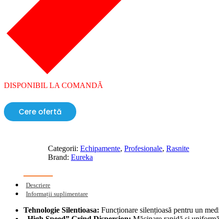
DISPONIBIL LA COMANDĂ
Cere ofertă
Categorii:
Echipamente
,
Profesionale
,
Rasnite
Brand:
Eureka
Descriere
Informații suplimentare
Tehnologie Silentioasa:
Funcționare silențioasă pentru un mediu
„High Speed” Grind Dispersion:
Măcinare rapidă și uniformă 