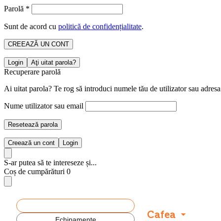
Parolă
*
Sunt de acord cu
politică de confidențialitate
.
CREEAZĂ UN CONT
Login
Aţi uitat parola?
Recuperare parolă
Ai uitat parola? Te rog să introduci numele tău de utilizator sau adresa
Nume utilizator sau email
Resetează parola
Creează un cont
Login
S-ar putea să te intereseze și...
Coș de cumpărături
0
Produse
Cafea
Echipamente