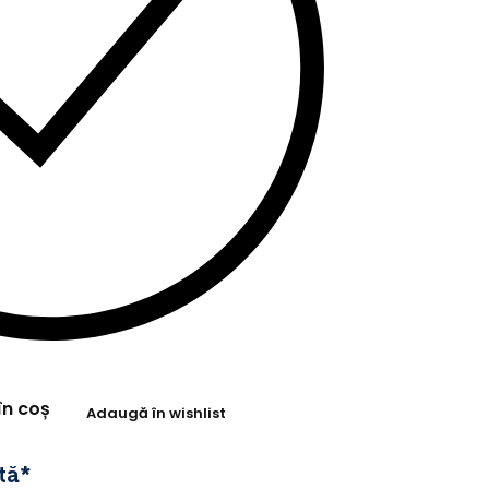
în coș
Adaugă în wishlist
tă*