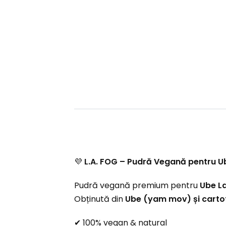
💜
L.A. FOG – Pudră Vegană pentru U
Pudră vegană premium pentru
Ube L
Obținută din
Ube (yam mov) și carto
✔ 100% vegan & natural