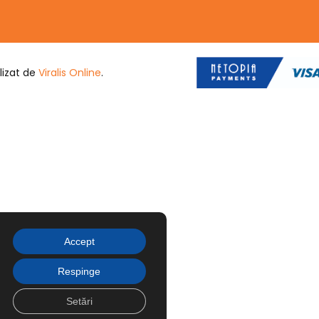
lizat de
Viralis Online
.
Accept
Respinge
Setări