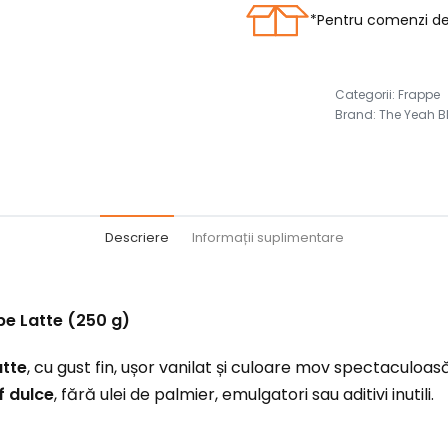
*Pentru comenzi de 
Categorii:
Frappe
Brand:
The Yeah B
Descriere
Informații suplimentare
be Latte (250 g)
atte
, cu gust fin, ușor vanilat și culoare mov spectaculoasă
f dulce
, fără ulei de palmier, emulgatori sau aditivi inutili.