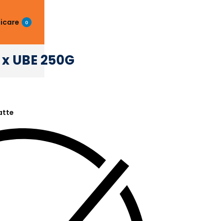
ficare
0
G x UBE 250G
atte