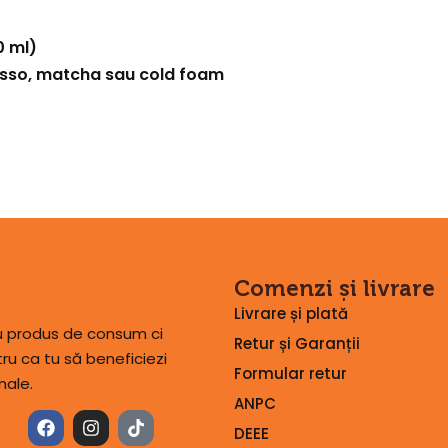
0 ml)
resso, matcha sau cold foam
Comenzi și livrare
Livrare și plată
lu produs de consum ci
Retur și Garanții
u ca tu să beneficiezi
Formular retur
nale.
ANPC
DEEE