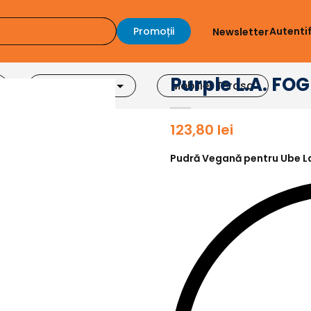
Promoții
Autenti
Newsletter
Purple L.A. FO
Accesorii Bar
Mobilier Terasa
123,80
lei
Pudră Vegană pentru Ube L