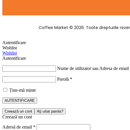
Coffee Market © 2026. Toate drepturile rezer
Autentificare
Wishlist
Wishlist
Autentificare
Nume de utilizator sau Adresa de email
Parolă
*
Ține-mă minte
AUTENTIFICARE
Creează un cont
Aţi uitat parola?
Creează un cont
Adresă de email
*