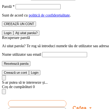
Parolă
*
Sunt de acord cu
politică de confidențialitate
.
CREEAZĂ UN CONT
Login
Aţi uitat parola?
Recuperare parolă
Ai uitat parola? Te rog să introduci numele tău de utilizator sau adresa
Nume utilizator sau email
Resetează parola
Creează un cont
Login
S-ar putea să te intereseze și...
Coș de cumpărături
0
Produse
Cafea