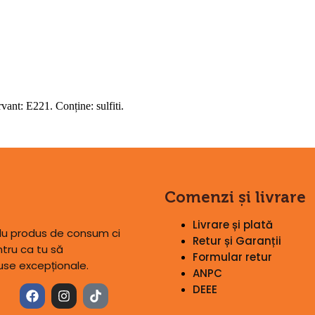
vant: E221. Conține: sulfiti.
Comenzi și livrare
Livrare și plată
plu produs de consum ci
Retur și Garanții
tru ca tu să
Formular retur
use excepționale.
ANPC
DEEE