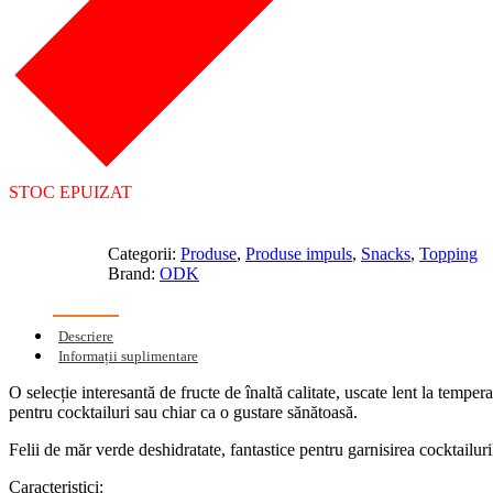
STOC EPUIZAT
Categorii:
Produse
,
Produse impuls
,
Snacks
,
Topping
Brand:
ODK
Descriere
Informații suplimentare
O selecție interesantă de fructe de înaltă calitate, uscate lent la temper
pentru cocktailuri sau chiar ca o gustare sănătoasă.
Felii de măr verde deshidratate, fantastice pentru garnisirea cocktailuril
Caracteristici: