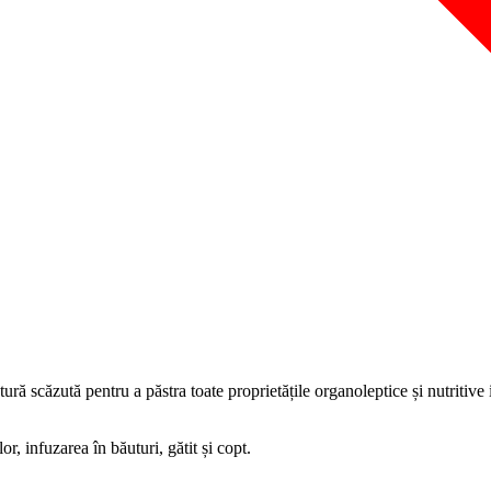
atură scăzută pentru a păstra toate proprietățile organoleptice și nutritive 
or, infuzarea în băuturi, gătit și copt.