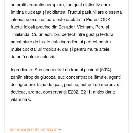
un profil aromatic complex și un gust distinctiv care
îmbină dulceața și aciditatea. Fructul pasiunii are o esență
intensă și exotică, care este captată în Piureul ODK,
fructul folosit provine din Ecuador, Vietnam, Peru și
Thailanda. Cu un echilibru perfect între gust și textură,
acest piure de fructe este ingredientul perfect pentru
multe cocktailuri tropicale, dar și pentru multe altele,
datorită notelor sale vii.
Ingrediente: Suc concentrat de fructul pasiunii (50%),
zahăr, sirop de glucoză, suc concentrat de lămâie, agenti
de ingrosare: făină de guar, pectine; extract de morcov și
dovleac, arome, conservanți: E202, E211; antioxidant:
vitamina C.
INFORMAȚII SUPLIMENTARE