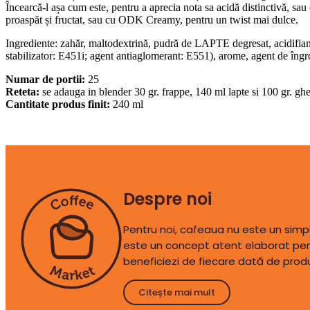
Încearcă-l așa cum este, pentru a aprecia nota sa acidă distinctivă, s
proaspăt și fructat, sau cu ODK Creamy, pentru un twist mai dulce.
Ingrediente: zahăr, maltodextrină, pudră de LAPTE degresat, acidifia
stabilizator: E451i; agent antiaglomerant: E551), arome, agent de îng
Numar de portii:
25
Reteta:
se adauga in blender 30 gr. frappe, 140 ml lapte si 100 gr. ghe
Cantitate produs finit:
240 ml
Despre noi
Pentru noi, cafeaua nu este un sim
este un concept atent elaborat pen
beneficiezi de fiecare dată de prod
Citește mai mult