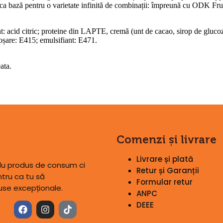
au ca bază pentru o varietate infinită de combinații: împreună cu ODK Fr
nt: acid citric; proteine din LAPTE, cremă (unt de cacao, sirop de gluc
roșare: E415; emulsifiant: E471.
ata.
Comenzi și livrare
Livrare și plată
plu produs de consum ci
Retur și Garanții
tru ca tu să
Formular retur
use excepționale.
ANPC
DEEE