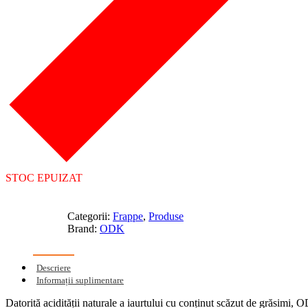
STOC EPUIZAT
Categorii:
Frappe
,
Produse
Brand:
ODK
Descriere
Informații suplimentare
Datorită acidității naturale a iaurtului cu conținut scăzut de grăsimi,