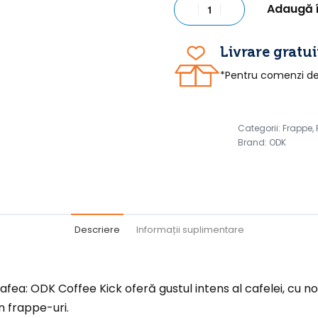
Adaugă 
Livrare gratui
*Pentru comenzi de 
Categorii:
Frappe
,
Brand:
ODK
Descriere
Informații suplimentare
afea: ODK Coffee Kick oferă gustul intens al cafelei, cu no
in frappe-uri.