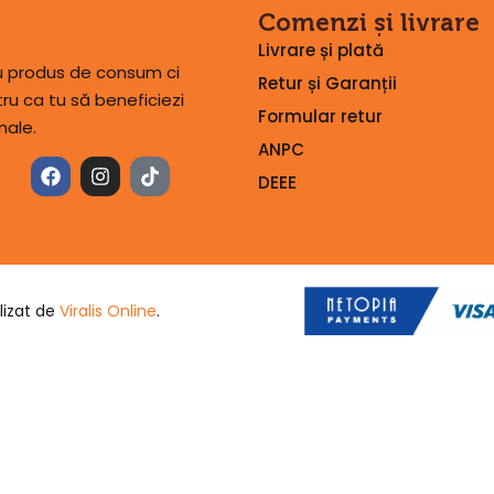
Comenzi și livrare
Livrare și plată
lu produs de consum ci
Retur și Garanții
u ca tu să beneficiezi
Formular retur
nale.
ANPC
DEEE
lizat de
Viralis Online
.