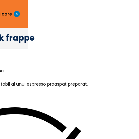
ficare
0
k frappe
na
tabil al unui espresso proaspat preparat.