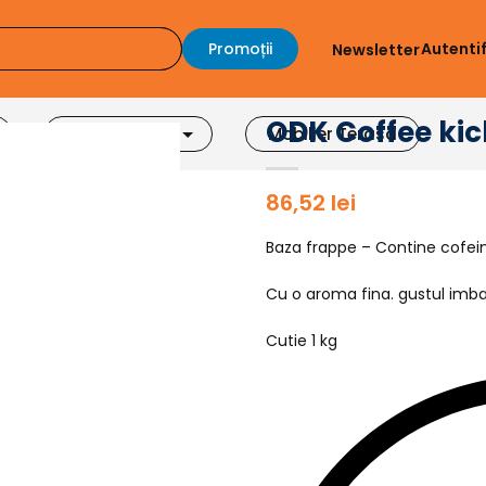
Promoții
Autenti
Newsletter
ODK Coffee kic
Accesorii Bar
Mobilier Terasa
86,52
lei
Baza frappe – Contine cofei
Cu o aroma fina. gustul imba
Cutie 1 kg