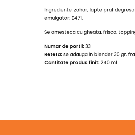
Ingrediente: zahar, lapte praf degresat
emulgator: E471.
Se amesteca cu gheata, frisca, topping
Numar de portii:
33
Reteta:
se adauga in blender 30 gr. fra
Cantitate produs finit:
240 ml