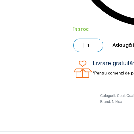
ÎN STOC
Adaugă 
Livrare gratuită
*Pentru comenzi de pe
Categorii:
Ceai
,
Ceai
Brand:
Niktea