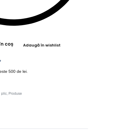
în coș
Adaugă în wishlist
*
ste 500 de lei.
 plic
,
Produse