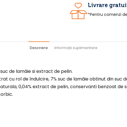
Livrare gratui
*Pentru comenzi de 
Descriere
Informații suplimentare
uc de lamâie si extract de pelin.
at cu rol de îndulcire, 7% suc de lamâie obtinut din suc 
turala, 0,04% extract de pelin, conservanti benzoat de so
orbic.