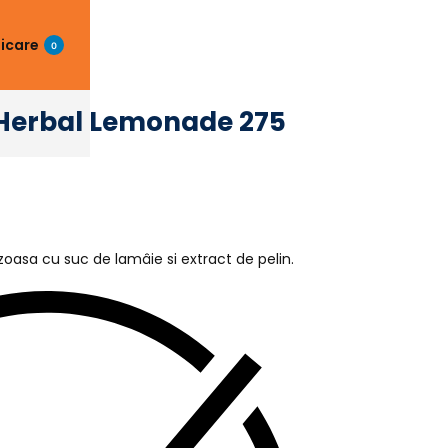
ficare
0
 Herbal Lemonade 275
oasa cu suc de lamâie si extract de pelin.