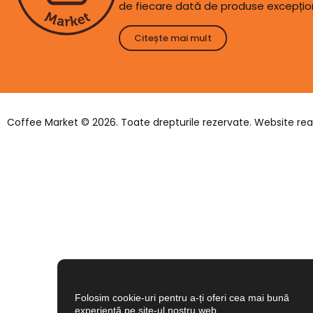
de fiecare dată de produse excepțio
Citește mai mult
Coffee Market © 2026. Toate drepturile rezervate. Website rea
Folosim cookie-uri pentru a-ți oferi cea mai bună
experiență pe site-ul nostru web.