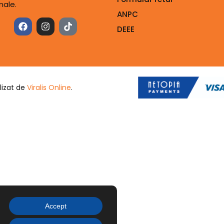
nale.
ANPC
DEEE
lizat de
Viralis Online
.
Accept