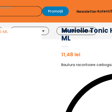
T DRINKS
Promoții
Autenti
Newsletter
Murielle Tonic
Accesorii Bar
Mobilier Terasa
ML
11,48
lei
Bautura racoritoare carbogaz