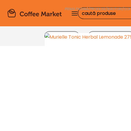
PRIMA PAGINĂ
/
PRODUSE
/
BAUTURI
/
SOF
Produse
Echipamente