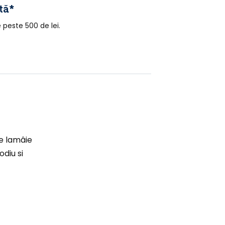
tă*
peste 500 de lei.
de lamâie
diu si