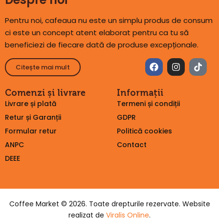
Pentru noi, cafeaua nu este un simplu produs de consum
ci este un concept atent elaborat pentru ca tu să
beneficiezi de fiecare dată de produse excepționale.
Citește mai mult
Comenzi și livrare
Informații
Livrare și plată
Termeni și condiții
Retur și Garanții
GDPR
Formular retur
Politică cookies
ANPC
Contact
DEEE
Coffee Market © 2026. Toate drepturile rezervate. Website
realizat de
Viralis Online
.