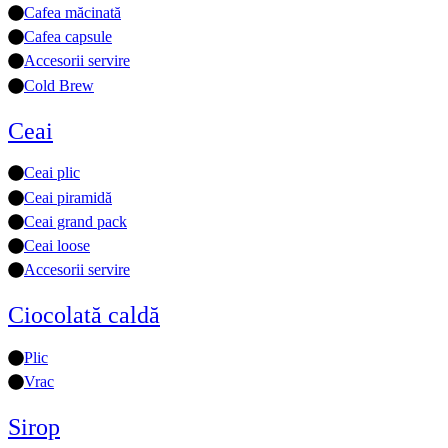
Cafea măcinată
Cafea capsule
Accesorii servire
Cold Brew
Ceai
Ceai plic
Ceai piramidă
Ceai grand pack
Ceai loose
Accesorii servire
Ciocolată caldă
Plic
Vrac
Sirop