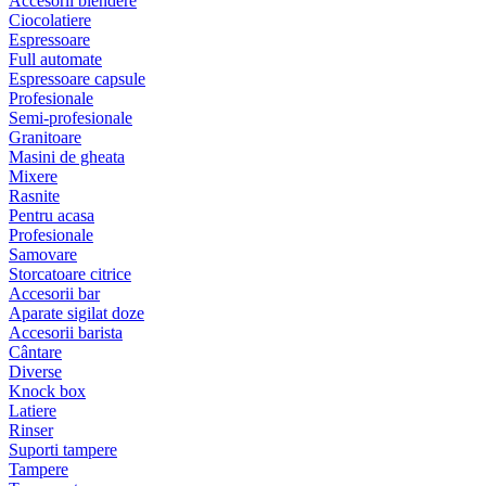
Accesorii blendere
Ciocolatiere
Espressoare
Full automate
Espressoare capsule
Profesionale
Semi-profesionale
Granitoare
Masini de gheata
Mixere
Rasnite
Pentru acasa
Profesionale
Samovare
Storcatoare citrice
Accesorii bar
Aparate sigilat doze
Accesorii barista
Cântare
Diverse
Knock box
Latiere
Rinser
Suporti tampere
Tampere