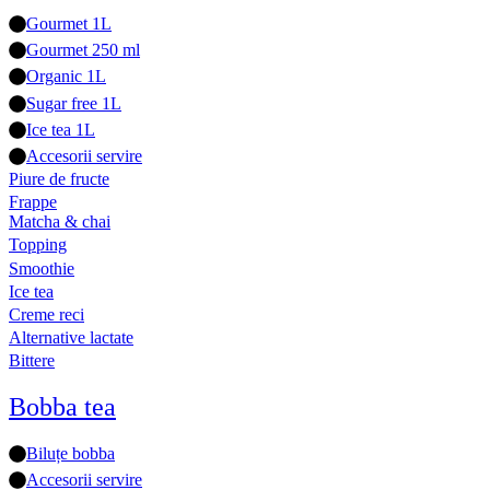
Gourmet 1L
Gourmet 250 ml
Organic 1L
Sugar free 1L
Ice tea 1L
Accesorii servire
Piure de fructe
Frappe
Matcha & chai
Topping
Smoothie
Ice tea
Creme reci
Alternative lactate
Bittere
Bobba tea
Biluțe bobba
Accesorii servire