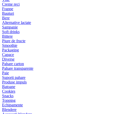
Creme reci
Frappe
Bauturi
Bere
Alternative lactate
Sampanie
Soft drinks
Bittere
Piure de fructe
Smoothie
Packaging
Capace
Diverse
Pahare carton
Pahare transparente
Paie
Suporti pahare
Produse impuls
Batoane
Cookies
Snacks
Topping
Echipamente
Blendere