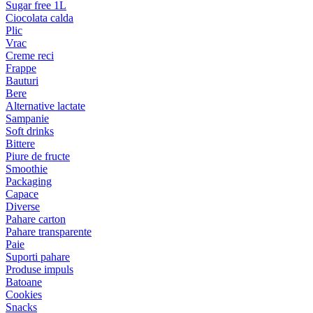
Sugar free 1L
Ciocolata calda
Plic
Vrac
Creme reci
Frappe
Bauturi
Bere
Alternative lactate
Sampanie
Soft drinks
Bittere
Piure de fructe
Smoothie
Packaging
Capace
Diverse
Pahare carton
Pahare transparente
Paie
Suporti pahare
Produse impuls
Batoane
Cookies
Snacks