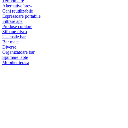
Termometre
Alternative brew
Cani reutilizabile
Espressoare portabile
Filtrare apa
Produse curatare
Sifoane frisca
Ustensile bar
Bar mate
Diverse
Organizatoare bar
Spumare lapte
Mobilier terasa