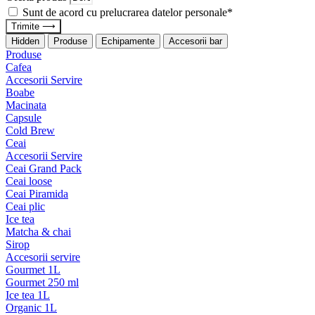
Sunt de acord cu prelucrarea datelor personale*
Trimite ⟶
Hidden
Produse
Echipamente
Accesorii bar
Produse
Cafea
Accesorii Servire
Boabe
Macinata
Capsule
Cold Brew
Ceai
Accesorii Servire
Ceai Grand Pack
Ceai loose
Ceai Piramida
Ceai plic
Ice tea
Matcha & chai
Sirop
Accesorii servire
Gourmet 1L
Gourmet 250 ml
Ice tea 1L
Organic 1L