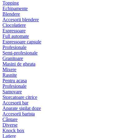
Topping
Echipamente
Blendere
Accesorii blendere
Ciocolatiere
Espressoare
Full automate
Espressoare capsule
Profesionale
Semi-profesionale
Granitoare
Masini de gheata
Mixere
Rasnite
Pentru acasa
Profesionale
Samovare
Storcatoare citrice
Accesorii bar
Aparate sigilat doze
Accesorii barista
Cântare
Diverse
Knock box
Latiere