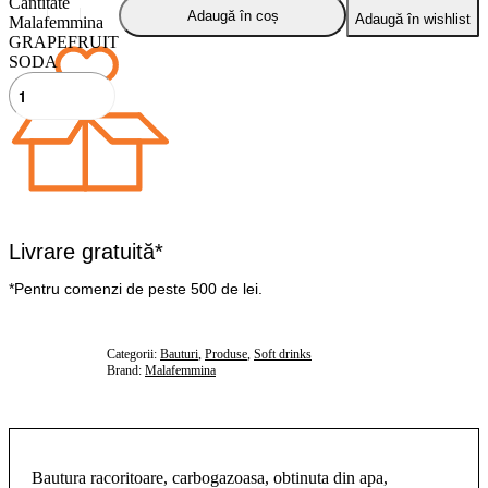
Cantitate
Adaugă în coș
Adaugă în wishlist
Malafemmina
GRAPEFRUIT
SODA
Livrare gratuită*
*Pentru comenzi de peste 500 de lei.
Categorii:
Bauturi
,
Produse
,
Soft drinks
Brand:
Malafemmina
Bautura racoritoare, carbogazoasa, obtinuta din apa,