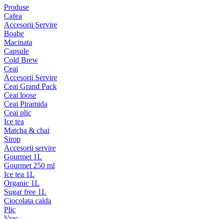
Produse
Cafea
Accesorii Servire
Boabe
Macinata
Capsule
Cold Brew
Ceai
Accesorii Servire
Ceai Grand Pack
Ceai loose
Ceai Piramida
Ceai plic
Ice tea
Matcha & chai
Sirop
Accesorii servire
Gourmet 1L
Gourmet 250 ml
Ice tea 1L
Organic 1L
Sugar free 1L
Ciocolata calda
Plic
Vrac