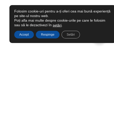
Folosim cookie-uri pentru a-ți oferi cea mai bună experiență
pe site-ul nostru web.
Poți afla mai multe despre cookie-urile pe care le folosim
sau să le dezactivezi în
.
setări
Accept
Respinge
Setări
Ai nevoie de ajutor?