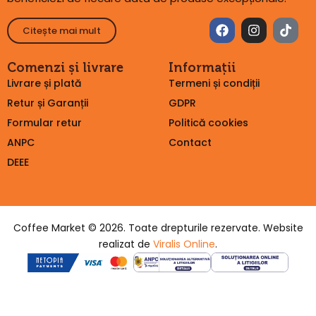
Citește mai mult
Comenzi și livrare
Informații
Livrare și plată
Termeni și condiții
Retur și Garanții
GDPR
Formular retur
Politică cookies
ANPC
Contact
DEEE
Coffee Market © 2026. Toate drepturile rezervate. Website
realizat de
Viralis Online
.