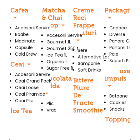
Cafea
Matcha
Creme
Packaging
& Chai
Reci
Sirop
Frappe
Accesorii Servire
Capace
Bauturi
Boabe
Diverse
Accesorii Servire
Macinata
Pahare Carto
Gourmet 1L
Capsule
Pahare Trans
Gourmet 250 Ml
Bere
Cold Brew
Paie
Ice Tea 1L
Alternative Lactate
Suporti Pahar
Organic 1L
Sampanie
Ceai
Sugar Free 1L
Soft Drinks
Produse
Accesorii Servire
Ciocolata
Impuls
Bittere
Ceai Grand Pack
Calda
Piure
Ceai Loose
Ceai Piramida
De
Batoane
Ceai Plic
Fructe
Cookies
Plic
Snacks
Smoothie
Vrac
Ice Tea
Topping