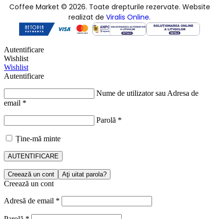
Coffee Market © 2026. Toate drepturile rezervate. Website
realizat de
Viralis Online
.
Autentificare
Wishlist
Wishlist
Autentificare
Nume de utilizator sau Adresa de
email
*
Parolă
*
Ține-mă minte
AUTENTIFICARE
Creează un cont
Aţi uitat parola?
Creează un cont
Adresă de email
*
Parolă
*