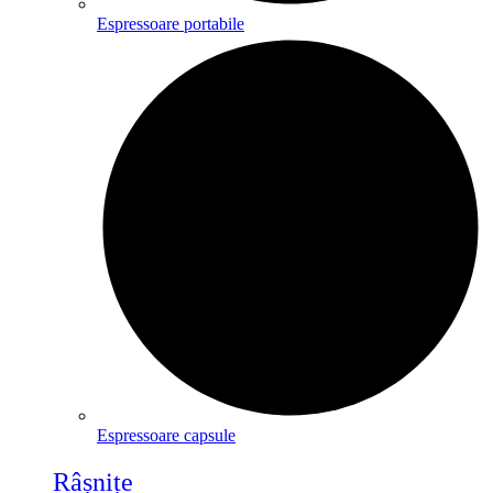
Espressoare portabile
Espressoare capsule
Râșnițe