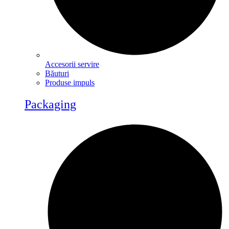
Accesorii servire
Băuturi
Produse impuls
Packaging