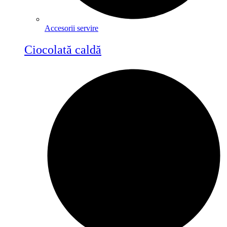
Accesorii servire
Ciocolată caldă