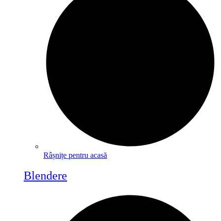
Râșnițe pentru acasă
Blendere