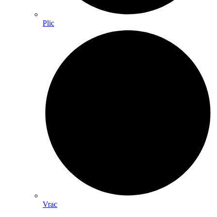
Plic
Vrac