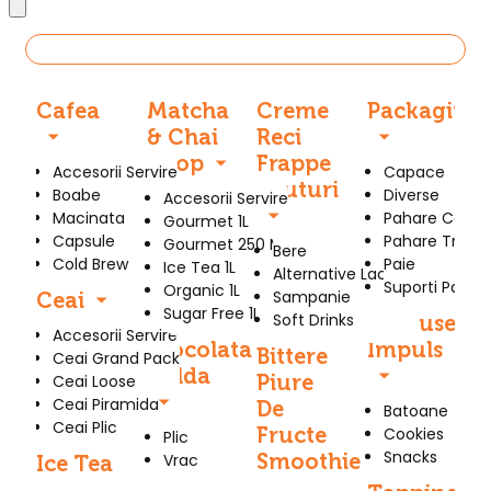
Produse
Cafea
Matcha
Creme
Packaging
& Chai
Reci
Sirop
Frappe
Accesorii Servire
Capace
Bauturi
Boabe
Diverse
Accesorii Servire
Macinata
Pahare Carto
Gourmet 1L
Capsule
Pahare Trans
Gourmet 250 Ml
Bere
Cold Brew
Paie
Ice Tea 1L
Alternative Lactate
Suporti Pahar
Organic 1L
Sampanie
Ceai
Sugar Free 1L
Soft Drinks
Produse
Accesorii Servire
Ciocolata
Impuls
Bittere
Ceai Grand Pack
Calda
Piure
Ceai Loose
Ceai Piramida
De
Batoane
Ceai Plic
Fructe
Cookies
Plic
Snacks
Smoothie
Vrac
Ice Tea