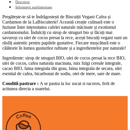
Descriere
Informații suplimentare
Pregătește-te să te îndrăgostești de Biscuiții Vegani Cafea și
Cardamon de la LaBiscuiterie! Această creație culinară este o
fuziune între intensitatea cafelei naturale măcinate și exotismul
cardamomului. Îndulciți cu sirop de struguri bio și făcuți mai
savuroși cu ulei de cocos presat la rece, acești biscuiți vegani sunt un
răsfăț autentic pentru papilele gustative. Fiecare mușcătură este o
călătorie în lumea gusturilor rafinate și a ingredientelor pur naturale!
Ingrediente: sirop de struguri BIO, ulei de cocos presat la rece BIO,
ulei de cocos, cafea naturala macinata, mix fulgi cereale integrale,
cacao BIO, faina integrala din grau, faina integrala de secara, ulei
esential de cafea, bicarbonat de sodiu, otet de mere, sare de mare.
Conditii pastrare :
A se pastra la loc uscat si racoros, ferit de
actiunea directa a soarelui.