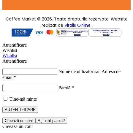
Coffee Market © 2026. Toate drepturile rezervate. Website
realizat de
Viralis Online
.
Autentificare
Wishlist
Wishlist
Autentificare
Nume de utilizator sau Adresa de
email
*
Parolă
*
Ține-mă minte
AUTENTIFICARE
Creează un cont
Aţi uitat parola?
Creează un cont