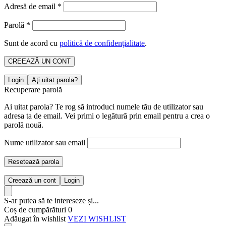
Adresă de email
*
Parolă
*
Sunt de acord cu
politică de confidențialitate
.
CREEAZĂ UN CONT
Login
Aţi uitat parola?
Recuperare parolă
Ai uitat parola? Te rog să introduci numele tău de utilizator sau
adresa ta de email. Vei primi o legătură prin email pentru a crea o
parolă nouă.
Nume utilizator sau email
Resetează parola
Creează un cont
Login
S-ar putea să te intereseze și...
Coș de cumpărături
0
Adăugat în wishlist
VEZI WISHLIST