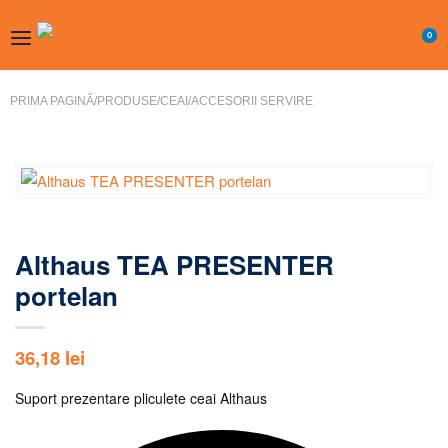
0
PRIMA PAGINĂ
/
PRODUSE
/
CEAI
/
ACCESORII SERVIRE
Althaus TEA PRESENTER
portelan
36,18
lei
Suport prezentare pliculete ceai Althaus