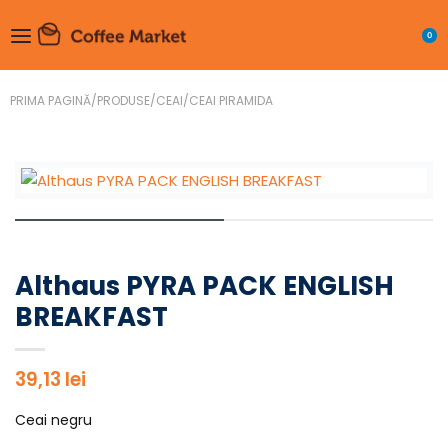
0
PRIMA PAGINĂ
/
PRODUSE
/
CEAI
/
CEAI PIRAMIDA
Althaus PYRA PACK ENGLISH
BREAKFAST
39,13
lei
Ceai negru