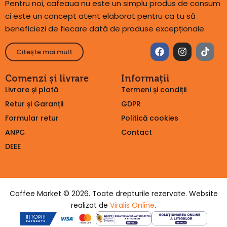
Pentru noi, cafeaua nu este un simplu produs de consum
ci este un concept atent elaborat pentru ca tu să
beneficiezi de fiecare dată de produse excepționale.
Citește mai mult
Comenzi și livrare
Informații
Livrare și plată
Termeni și condiții
Retur și Garanții
GDPR
Formular retur
Politică cookies
ANPC
Contact
DEEE
Coffee Market © 2026. Toate drepturile rezervate. Website
realizat de
Viralis Online
.