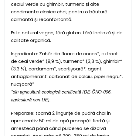
ceaiul verde cu ghimbir, turmeric și alte
condimente clasice chai, pentru o băutură
calmantă și reconfortantă.
Este natural vegan, fără gluten, fără lactoză și de
calitate organică.
Ingrediente: Zahăr din floare de cocos*, extract
de ceai verde* (8,9 %), turmeric* (3,3 %), ghimbir*
(3,3 %), cardamom*, scorțișoară*, agent
antiaglomerant: carbonat de calciu, piper negru*,
nucșoară*
*din agricultură ecologică certificată (DE-ÖKO-006,
agricultură non-UE).
Preparare: toarnă 2 lingurițe de pudră chai în
aproximativ 50 ml de apă proaspăt fiartă și
amestecă până când pulberea se dizolvă
complet. Apoi adaugă 200–250 ml de lapte