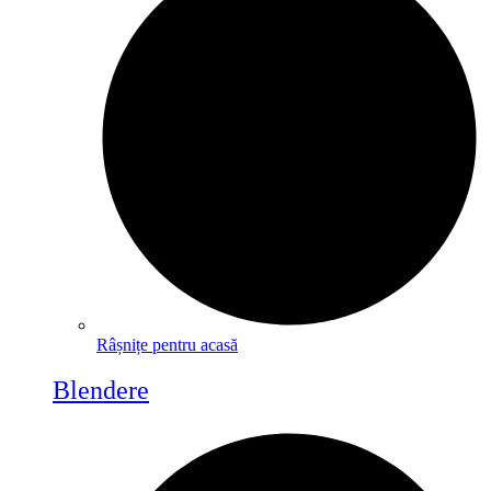
Râșnițe pentru acasă
Blendere