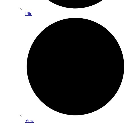
Plic
Vrac