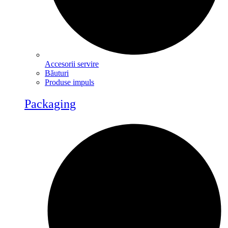
Accesorii servire
Băuturi
Produse impuls
Packaging