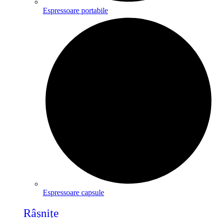
Espressoare portabile
Espressoare capsule
Râșnițe