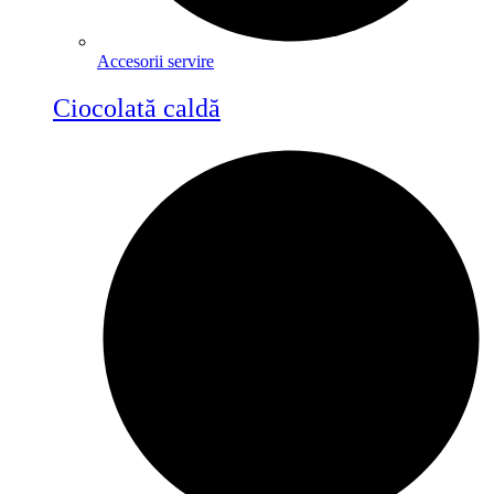
Accesorii servire
Ciocolată caldă