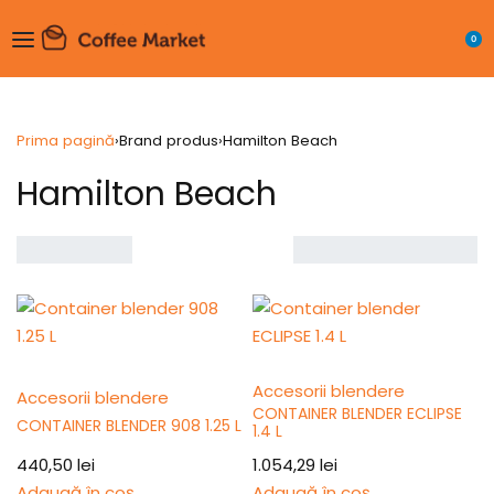
0
Prima pagină
›
Brand produs
›
Hamilton Beach
Hamilton Beach
Showing all 22 results
Sortare
implicită
Accesorii blendere
Accesorii blendere
CONTAINER BLENDER ECLIPSE
CONTAINER BLENDER 908 1.25 L
1.4 L
440,50
lei
1.054,29
lei
Adaugă în coș
Adaugă în coș