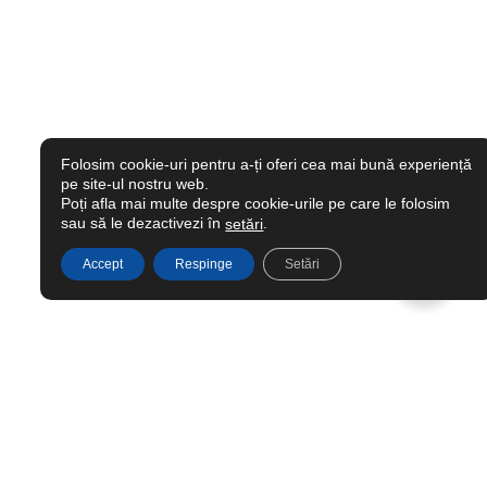
Folosim cookie-uri pentru a-ți oferi cea mai bună experiență
pe site-ul nostru web.
Poți afla mai multe despre cookie-urile pe care le folosim
sau să le dezactivezi în
.
setări
Accept
Respinge
Setări
Ai nevoie de ajutor?